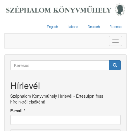
Ugrás
a
tartalomra
English
Italiano
Deutsch
Francais
Toggle
navigati
Keresés
űrlap
Keresés
Hírlevél
Széphalom Könyvműhely Hírlevél - Értesüljön friss
híreinkről elsőként!
E-mail
*