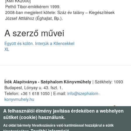
[KMÍ KK2000]
Pethő Tibor-emlékérem 1999.
2008-ban megjelent kötete: Száz év talány – Kiegészítések
József Attilához (Éghajlat, Bp.).
A szerző művei
Együtt és külön. Interjúk a Kilencekkel
XL
Írók Alapítványa - Széphalom Könyvműhely
| Székhely: 1093
Budapest, Lónyay u. 43. fszt. 1.
Telefon: +36 1 618 1050 | E-mail:
info@szephalom-
konyvmuhely.hu
A felhasználói élmény javítása érdekében a webhelyen
sütiket (cookie) használunk.
Az oldal bármely hivatkozására való kattintással hozzájárul a sütik
További információ