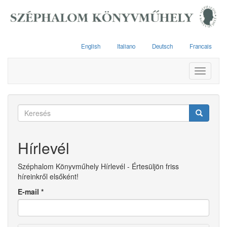
Ugrás
a
tartalomra
English
Italiano
Deutsch
Francais
Toggle
navigati
Keresés
űrlap
Keresés
Hírlevél
Széphalom Könyvműhely Hírlevél - Értesüljön friss
híreinkről elsőként!
E-mail
*