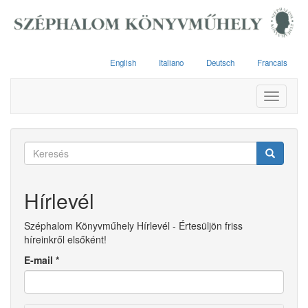
Ugrás
a
tartalomra
English
Italiano
Deutsch
Francais
Toggle
navigati
Keresés
űrlap
Keresés
Hírlevél
Széphalom Könyvműhely Hírlevél - Értesüljön friss
híreinkről elsőként!
E-mail
*