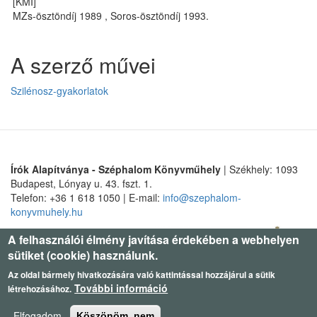
[KMÍ]
MZs-ösztöndíj 1989 , Soros-ösztöndíj 1993.
A szerző művei
Szilénosz-gyakorlatok
Írók Alapítványa - Széphalom Könyvműhely
| Székhely: 1093
Budapest, Lónyay u. 43. fszt. 1.
Telefon: +36 1 618 1050 | E-mail:
info@szephalom-
konyvmuhely.hu
A felhasználói élmény javítása érdekében a webhelyen
sütiket (cookie) használunk.
Az oldal bármely hivatkozására való kattintással hozzájárul a sütik
További információ
létrehozásához.
Elfogadom
Köszönöm, nem