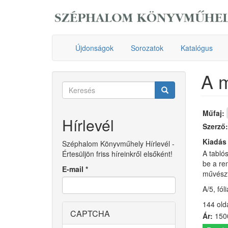
Ugrás
a
tartalomra
Újdonságok
Sorozatok
Katalógus
A m
Keresés
űrlap
Keresés
Műfaj:
Hírlevél
Szerző
Kiadás
Széphalom Könyvműhely Hírlevél -
A tablós
Értesüljön friss híreinkről elsőként!
be a re
E-mail
*
művészt
A/5, fól
144 old
CAPTCHA
Ár:
1500