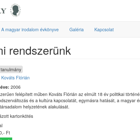
A magyar irodalom évkönyve
Galéria
Kapcsolat
i rendszerünk
tanulmány
:
Kováts Flórián
 éve:
2006
zerűen felépített műben Kováts Flórián az elmúlt 18 év politikai történé
ndszerváltozás és a kultúra kapcsolatát, egymásra hatását, a magyar ér
ársadalom helyzetének alakulását.
iázott kartonkötés
al
,- Ft