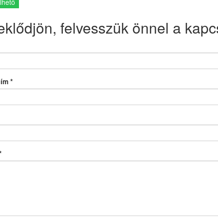
lhető
eklődjön, felvesszük önnel a kapcs
cím
*
*