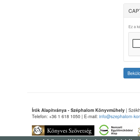
CAP
Ez a ké
Bekül
Írók Alapítványa - Széphalom Könyvműhely
| Székh
Telefon: +36 1 618 1050 | E-mail:
info@szephalom-ko