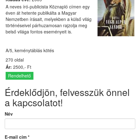
A neves író-publicista Köznapló címen egy
éven át hetente publikálta a Magyar
Nemzetben írásait, melyekben a külső világ
történéseivel párhuzamosan rajzolja meg
belső világa fontos eseményeit is.
A/5, keménytáblás kötés
270 oldal
Ár:
2500,- Ft
Rendelhető
Érdeklődjön, felvesszük önnel
a kapcsolatot!
Név
E-mail cím
*