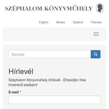
Ugrás
a
tartalomra
English
Italiano
Deutsch
Francais
Toggle
navigati
Keresés
űrlap
Keresés
Hírlevél
Széphalom Könyvműhely Hírlevél - Értesüljön friss
híreinkről elsőként!
E-mail
*