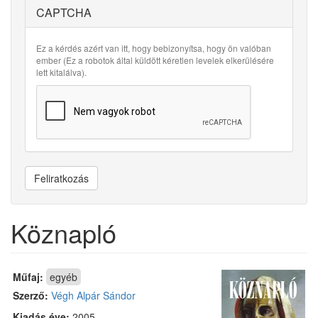
CAPTCHA
Ez a kérdés azért van itt, hogy bebizonyítsa, hogy ön valóban
ember (Ez a robotok által küldött kéretlen levelek elkerülésére
lett kitalálva).
Feliratkozás
Köznapló
Műfaj:
egyéb
Szerző:
Végh Alpár Sándor
Kiadás éve:
2005