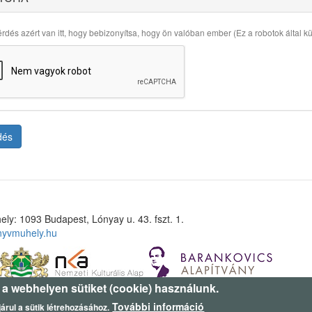
rdés azért van itt, hogy bebizonyítsa, hogy ön valóban ember (Ez a robotok által küld
dés
ely: 1093 Budapest, Lónyay u. 43. fszt. 1.
nyvmuhely.hu
 a webhelyen sütiket (cookie) használunk.
További információ
árul a sütik létrehozásához.