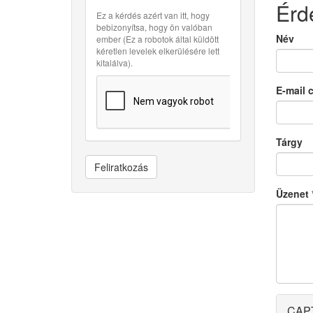
Érd
Ez a kérdés azért van itt, hogy
bebizonyítsa, hogy ön valóban
Név
ember (Ez a robotok által küldött
kéretlen levelek elkerülésére lett
kitalálva).
E-mail 
Tárgy
Feliratkozás
Üzenet
CAP