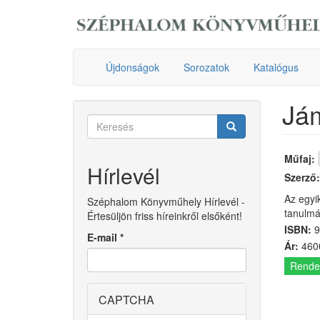
Ugrás
a
tartalomra
Újdonságok
Sorozatok
Katalógus
Já
Keresés
űrlap
Keresés
Műfaj:
Hírlevél
Szerző
Az egyi
Széphalom Könyvműhely Hírlevél -
tanulmá
Értesüljön friss híreinkről elsőként!
ISBN:
9
E-mail
*
Ár:
4600
Rende
CAPTCHA