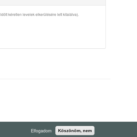
ött kéretlen levelek elkerülésére lett kitalálva).
Elfogadom
Köszönöm, nem