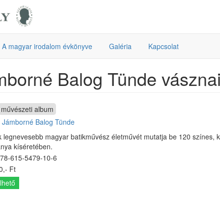
A magyar irodalom évkönyve
Galéria
Kapcsolat
mborné Balog Tünde vászna
művészeti album
:
Jámborné Balog Tünde
k legnevesebb magyar batikművész életművét mutatja be 120 színes, ké
nya kíséretében.
78-615-5479-10-6
,- Ft
lhető