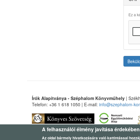
Ez a ké
Bekül
Írók Alapítványa - Széphalom Könyvműhely
| Székh
Telefon: +36 1 618 1050 | E-mail:
info@szephalom-ko
A felhasználói élmény javítása érdekében
Az oldal bármely hivatkozására való kattintással hozzáj