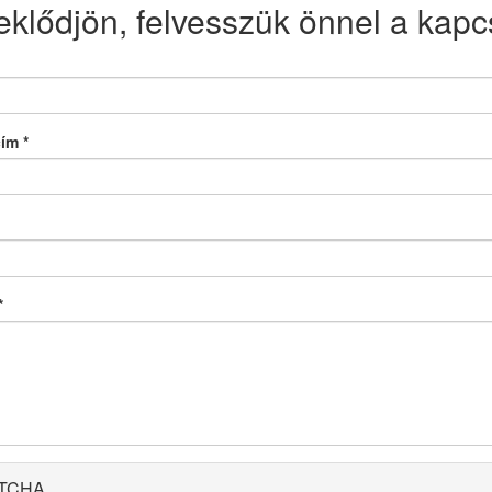
eklődjön, felvesszük önnel a kapcs
cím
*
*
TCHA