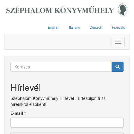
Ugrás
a
tartalomra
English
Italiano
Deutsch
Francais
Toggle
navigati
Keresés
űrlap
Keresés
Hírlevél
Széphalom Könyvműhely Hírlevél - Értesüljön friss
híreinkről elsőként!
E-mail
*