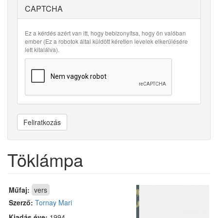
CAPTCHA
Ez a kérdés azért van itt, hogy bebizonyítsa, hogy ön valóban
ember (Ez a robotok által küldött kéretlen levelek elkerülésére
lett kitalálva).
Feliratkozás
Töklámpa
Műfaj:
vers
Szerző:
Tornay Mari
Kiadás éve:
1994