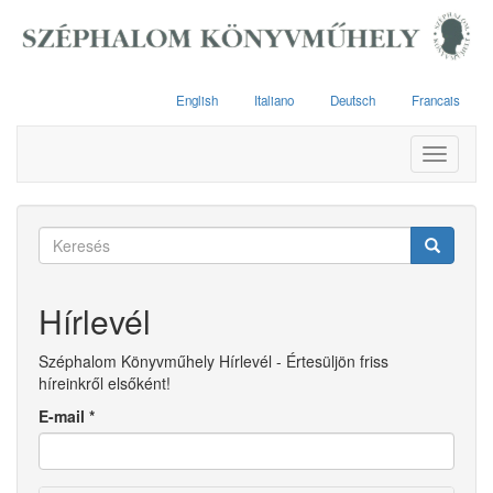
Ugrás
a
tartalomra
English
Italiano
Deutsch
Francais
Toggle
navigati
Keresés
űrlap
Keresés
Hírlevél
Széphalom Könyvműhely Hírlevél - Értesüljön friss
híreinkről elsőként!
E-mail
*