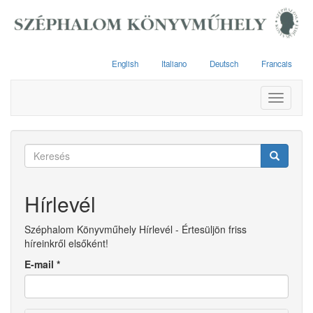
Ugrás
a
tartalomra
English
Italiano
Deutsch
Francais
Toggle
navigati
Keresés
űrlap
Keresés
Hírlevél
Széphalom Könyvműhely Hírlevél - Értesüljön friss
híreinkről elsőként!
E-mail
*