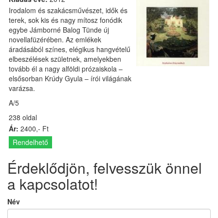
Irodalom és szakácsművészet, idők és
terek, sok kis és nagy mítosz fonódik
egybe Jámborné Balog Tünde új
novellafüzérében. Az emlékek
áradásából színes, elégikus hangvételű
elbeszélések születnek, amelyekben
tovább él a nagy alföldi prózaiskola –
elsősorban Krúdy Gyula – írói világának
varázsa.
A/5
238 oldal
Ár:
2400,- Ft
Rendelhető
Érdeklődjön, felvesszük önnel
a kapcsolatot!
Név