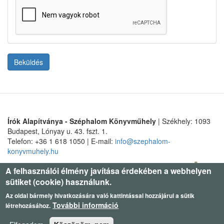
Beküldés
Írók Alapítványa - Széphalom Könyvműhely
| Székhely: 1093
Budapest, Lónyay u. 43. fszt. 1.
Telefon: +36 1 618 1050 | E-mail:
info@szephalom-
konyvmuhely.hu
A felhasználói élmény javítása érdekében a webhelyen
sütiket (cookie) használunk.
Az oldal bármely hivatkozására való kattintással hozzájárul a sütik
További információ
létrehozásához.