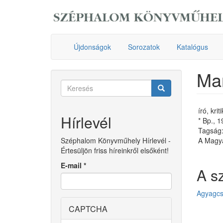
Ugrás
a
tartalomra
Újdonságok
Sorozatok
Katalógus
Mar
Keresés
űrlap
Keresés
író, kri
Hírlevél
* Bp., 
Tagság:
Széphalom Könyvműhely Hírlevél -
A Magya
Értesüljön friss híreinkről elsőként!
E-mail
*
A s
Agyagc
CAPTCHA