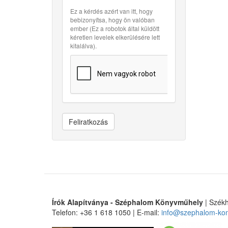
Ez a kérdés azért van itt, hogy
bebizonyítsa, hogy ön valóban
ember (Ez a robotok által küldött
kéretlen levelek elkerülésére lett
kitalálva).
Feliratkozás
Írók Alapítványa - Széphalom Könyvműhely
| Székh
Telefon: +36 1 618 1050 | E-mail:
info@szephalom-ko