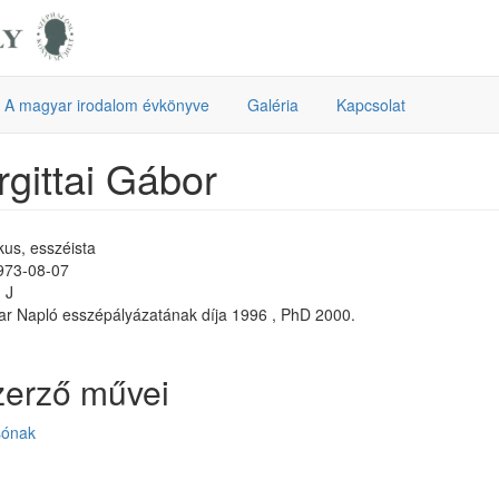
A magyar irodalom évkönyve
Galéria
Kapcsolat
gittai Gábor
tikus, esszéista
1973-08-07
 J
r Napló esszépályázatának díja 1996 , PhD 2000.
zerző művei
sónak