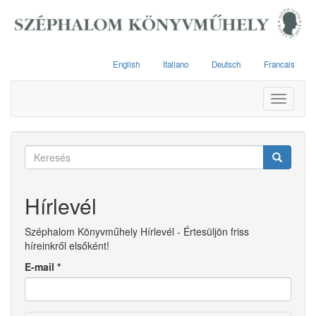
Ugrás
a
tartalomra
English
Italiano
Deutsch
Francais
Toggle
navigati
Keresés
űrlap
Keresés
Hírlevél
Széphalom Könyvműhely Hírlevél - Értesüljön friss
híreinkről elsőként!
E-mail
*