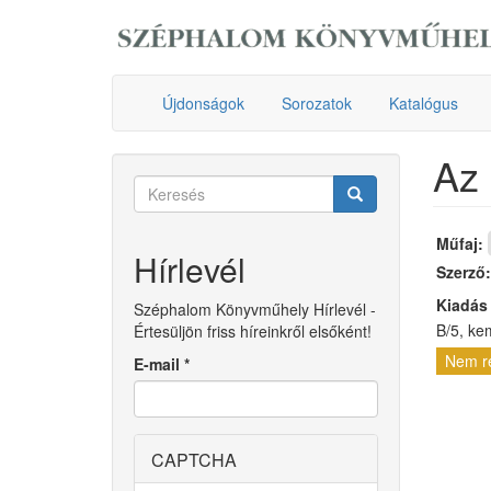
Ugrás
a
tartalomra
Újdonságok
Sorozatok
Katalógus
Az 
Keresés
űrlap
Keresés
Műfaj:
Hírlevél
Szerző
Kiadás
Széphalom Könyvműhely Hírlevél -
B/5, ke
Értesüljön friss híreinkről elsőként!
Nem r
E-mail
*
CAPTCHA