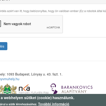
rdés azért van itt, hogy bebizonyítsa, hogy ön valóban ember (Ez a robotok által küld
dés
ely: 1093 Budapest, Lónyay u. 43. fszt. 1.
nyvmuhely.hu
 a webhelyen sütiket (cookie) használunk.
További információ
árul a sütik létrehozásához.