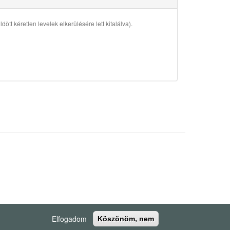
ött kéretlen levelek elkerülésére lett kitalálva).
Elfogadom
Köszönöm, nem