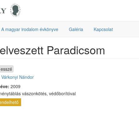
A magyar irodalom évkönyve
Galéria
Kapcsolat
elveszett Paradicsom
esszé
:
Várkonyi Nándor
 éve:
2009
ménytáblás vászonkötés, védőborítóval
endelhető