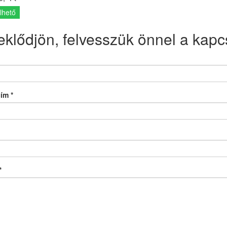
lhető
eklődjön, felvesszük önnel a kapcs
cím
*
*