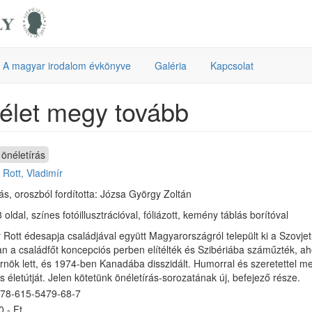
A magyar irodalom évkönyve
Galéria
Kapcsolat
élet megy tovább
önéletírás
:
Rott, Vladimír
ás, oroszból fordította: Józsa György Zoltán
 oldal, színes fotóillusztrációval, fóliázott, kemény táblás borítóval
 Rott édesapja családjával együtt Magyarországról települt ki a Szovjet
n a családfőt koncepciós perben elítélték és Szibériába száműzték, ahol
rnök lett, és 1974-ben Kanadába disszidált. Humorral és szeretettel me
 életútját. Jelen kötetünk önéletírás-sorozatának új, befejező része.
78-615-5479-68-7
,- Ft