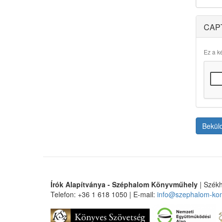
CAP
Ez a ké
Bekül
Írók Alapítványa - Széphalom Könyvműhely
| Székh
Telefon: +36 1 618 1050 | E-mail:
info@szephalom-ko