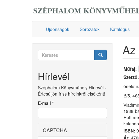
Ugrás
a
tartalomra
Újdonságok
Sorozatok
Katalógus
Az 
Keresés
űrlap
Keresés
Műfaj:
Hírlevél
Szerző
önéletír
Széphalom Könyvműhely Hírlevél -
Értesüljön friss híreinkről elsőként!
B/5, 468
E-mail
*
Vladimir
1938-ba
Rott mé
kalandos
CAPTCHA
ISBN:
9
Ár:
4700