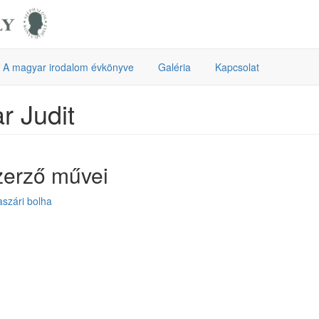
A magyar irodalom évkönyve
Galéria
Kapcsolat
r Judit
zerző művei
szári bolha