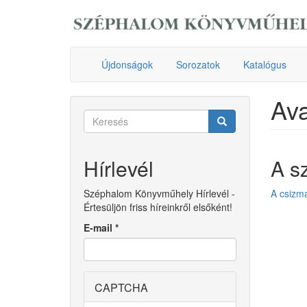
Ugrás
a
tartalomra
Újdonságok
Sorozatok
Katalógus
Ava
Keresés
űrlap
Keresés
Hírlevél
A s
Széphalom Könyvműhely Hírlevél -
A csizma
Értesüljön friss híreinkről elsőként!
E-mail
*
CAPTCHA