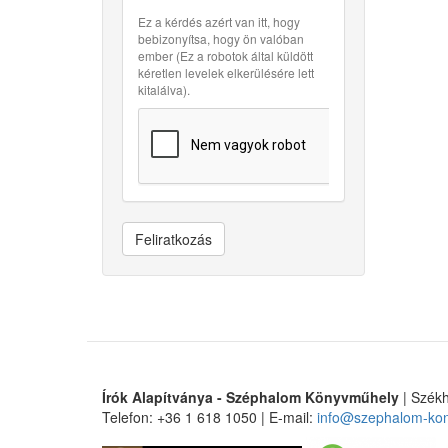
Ez a kérdés azért van itt, hogy
bebizonyítsa, hogy ön valóban
ember (Ez a robotok által küldött
kéretlen levelek elkerülésére lett
kitalálva).
Feliratkozás
Írók Alapítványa - Széphalom Könyvműhely
| Székh
Telefon: +36 1 618 1050 | E-mail:
info@szephalom-ko