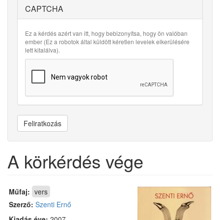
CAPTCHA
Ez a kérdés azért van itt, hogy bebizonyítsa, hogy ön valóban
ember (Ez a robotok által küldött kéretlen levelek elkerülésére
lett kitalálva).
Feliratkozás
A körkérdés vége
Műfaj:
vers
Szerző:
Szenti Ernő
Kiadás éve:
2007