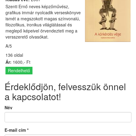
Szenti Ernő neves képzőművész,
grafikus immár nyolcadik verseskönyve
ismét a megszokott magas színvonalú,
filozofikus, ironikus világlátással és
meglepő képeivel örvendezteti meg a
versszerető olvasókat.
A/5
136 oldal
Ár:
1600,- Ft
Rendelhető
Érdeklődjön, felvesszük önnel
a kapcsolatot!
Név
E-mail cím
*