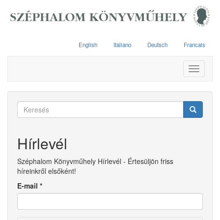
Ugrás
a
tartalomra
English
Italiano
Deutsch
Francais
Toggle
navigati
Keresés
űrlap
Keresés
Hírlevél
Széphalom Könyvműhely Hírlevél - Értesüljön friss
híreinkről elsőként!
E-mail
*