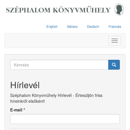
Ugrás
a
tartalomra
English
Italiano
Deutsch
Francais
Toggle
navigati
Keresés
űrlap
Keresés
Hírlevél
Széphalom Könyvműhely Hírlevél - Értesüljön friss
híreinkről elsőként!
E-mail
*