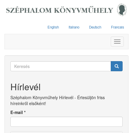
Ugrás
a
tartalomra
English
Italiano
Deutsch
Francais
Toggle
navigati
Keresés
űrlap
Keresés
Hírlevél
Széphalom Könyvműhely Hírlevél - Értesüljön friss
híreinkről elsőként!
E-mail
*