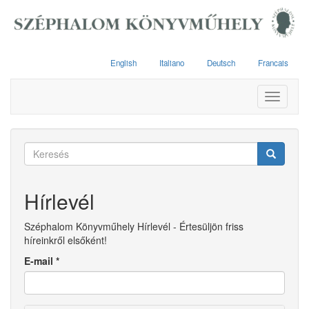
Ugrás
a
tartalomra
English
Italiano
Deutsch
Francais
Toggle
navigati
Keresés
űrlap
Keresés
Hírlevél
Széphalom Könyvműhely Hírlevél - Értesüljön friss
híreinkről elsőként!
E-mail
*