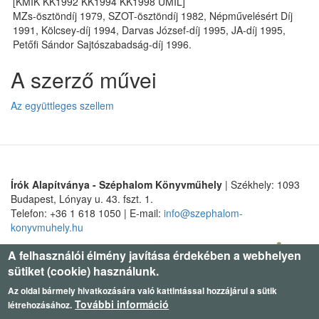
[KMIK KK1992 KK1994 KK1998 UMIL]
MZs-ösztöndíj 1979, SZOT-ösztöndíj 1982, Népművelésért Díj
1991, Kölcsey-díj 1994, Darvas József-díj 1995, JA-díj 1995,
Petőfi Sándor Sajtószabadság-díj 1996.
A szerző művei
Az együttleges szellem
Írók Alapítványa - Széphalom Könyvműhely
| Székhely: 1093
Budapest, Lónyay u. 43. fszt. 1.
Telefon: +36 1 618 1050 | E-mail:
info@szephalom-
konyvmuhely.hu
A felhasználói élmény javítása érdekében a webhelyen
sütiket (cookie) használunk.
Az oldal bármely hivatkozására való kattintással hozzájárul a sütik
További információ
létrehozásához.