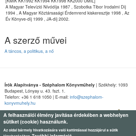
[KMIK KK1992 KK1994 KK1998 KK2000 UMIL]
A Magyar Televízió Nívódíja 1987 , Szobotka Tibor Irodalmi Díj
1994 , A Magyar Köztársasági Érdemrend kiskeresztje 1998 , Az
Év Könyve-díj 1999 , JA-díj 2002.
A szerző művei
A táncos, a politikus, a nő
Írók Alapítványa - Széphalom Könyvműhely
| Székhely: 1093
Budapest, Lónyay u. 43. fszt. 1.
Telefon: +36 1 618 1050 | E-mail:
info@szephalom-
konyvmuhely.hu
A felhasználói élmény javítása érdekében a webhelyen
sütiket (cookie) használunk.
Az oldal bármely hivatkozására való kattintással hozzájárul a sütik
További információ