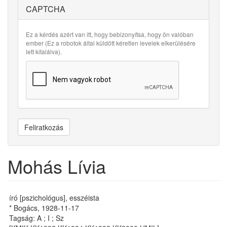
CAPTCHA
Ez a kérdés azért van itt, hogy bebizonyítsa, hogy ön valóban
ember (Ez a robotok által küldött kéretlen levelek elkerülésére
lett kitalálva).
Feliratkozás
Mohás Lívia
író [pszichológus], esszéista
* Bogács, 1928-11-17
Tagság: A ; I ; Sz