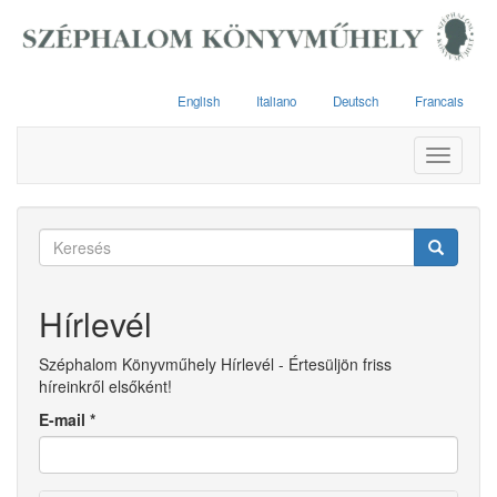
Ugrás
a
tartalomra
English
Italiano
Deutsch
Francais
Toggle
navigati
Keresés
űrlap
Keresés
Hírlevél
Széphalom Könyvműhely Hírlevél - Értesüljön friss
híreinkről elsőként!
E-mail
*