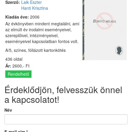
Szerző:
Laik Eszter
Hanti Krisztina
Kiadás éve:
2006
Az évkönyvben mindent megtalálni, ami
az elmúlt év irodalmi eseményeivel,
szereplőivel, intézményeivel,
eseményeivel kapcsolatban fontos volt.
A/5, színes, fóliázott kartonkötés
436 oldal
Ár:
2600,- Ft
Rendelhető
Érdeklődjön, felvesszük önnel
a kapcsolatot!
Név
E-mail cím
*