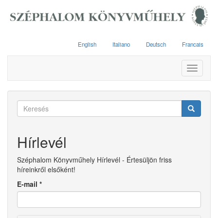
Ugrás
a
tartalomra
English
Italiano
Deutsch
Francais
Toggle
navigati
Keresés
űrlap
Keresés
Hírlevél
Széphalom Könyvműhely Hírlevél - Értesüljön friss
híreinkről elsőként!
E-mail
*