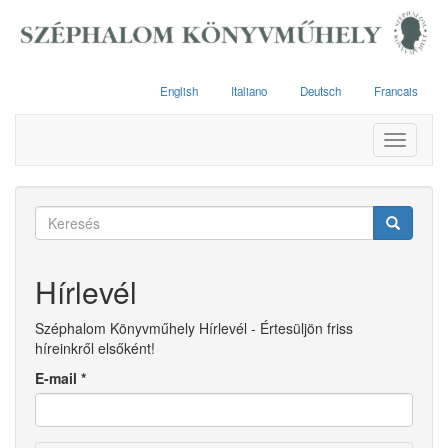
Ugrás
a
tartalomra
English
Italiano
Deutsch
Francais
Toggle
navigati
Keresés
űrlap
Keresés
Hírlevél
Széphalom Könyvműhely Hírlevél - Értesüljön friss
híreinkről elsőként!
E-mail
*