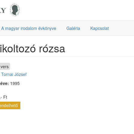
A magyar irodalom évkönyve
Galéria
Kapcsolat
ikoltozó rózsa
vers
:
Tornai József
 éve:
1995
- Ft
endelhető