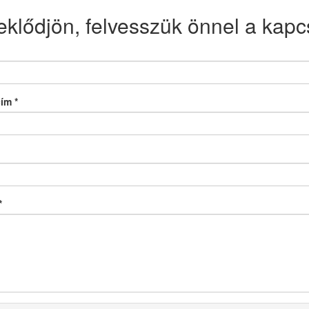
eklődjön, felvesszük önnel a kapcs
cím
*
*