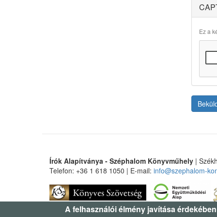
CAP
Ez a ké
Bekül
Írók Alapítványa - Széphalom Könyvműhely
| Székh
Telefon: +36 1 618 1050 | E-mail:
info@szephalom-ko
A felhasználói élmény javítása érdekében