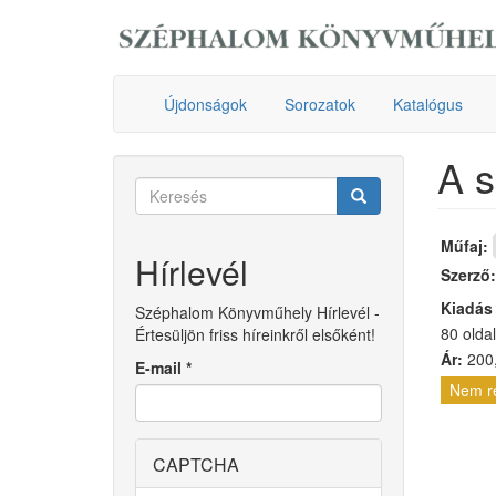
Ugrás
a
tartalomra
Újdonságok
Sorozatok
Katalógus
A s
Keresés
űrlap
Keresés
Műfaj:
Hírlevél
Szerző
Kiadás
Széphalom Könyvműhely Hírlevél -
80 oldal
Értesüljön friss híreinkről elsőként!
Ár:
200,
E-mail
*
Nem r
CAPTCHA