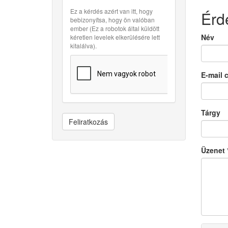
Ez a kérdés azért van itt, hogy
Érd
bebizonyítsa, hogy ön valóban
ember (Ez a robotok által küldött
Név
kéretlen levelek elkerülésére lett
kitalálva).
E-mail 
Tárgy
Feliratkozás
Üzenet