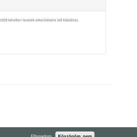
ött kéretlen levelek elkerülésére lett kitalálva).
Elfogadom
Köszönöm, nem