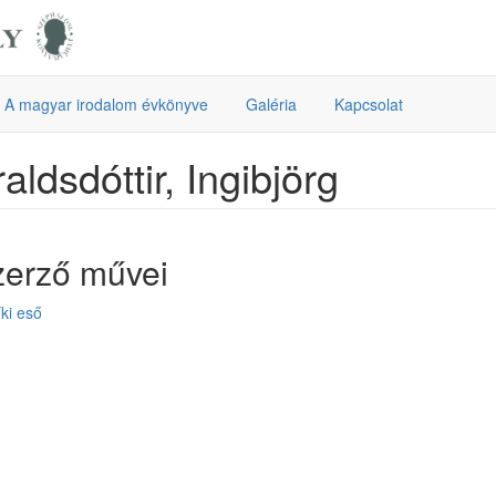
A magyar irodalom évkönyve
Galéria
Kapcsolat
aldsdóttir, Ingibjörg
zerző művei
ki eső