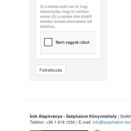
Ez a kérdés azért van itt, hogy
bebizonyítsa, hogy ön valóban
ember (Ez a robotok által küldött
kéretlen levelek elkerülésére lett
kitalálva).
Feliratkozás
Írók Alapítványa - Széphalom Könyvműhely
| Székh
Telefon: +36 1 618 1050 | E-mail:
info@szephalom-ko