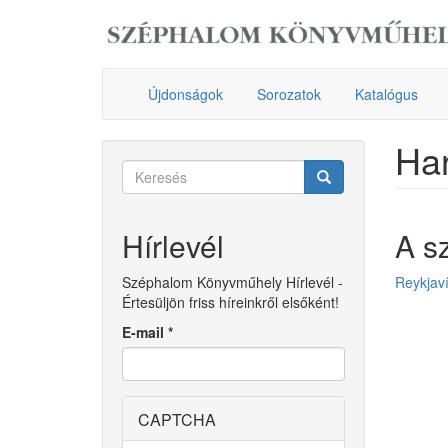
Ugrás
a
tartalomra
Újdonságok
Sorozatok
Katalógus
Har
Keresés
űrlap
Keresés
Hírlevél
A s
Széphalom Könyvműhely Hírlevél -
Reykjaví
Értesüljön friss híreinkről elsőként!
E-mail
*
CAPTCHA