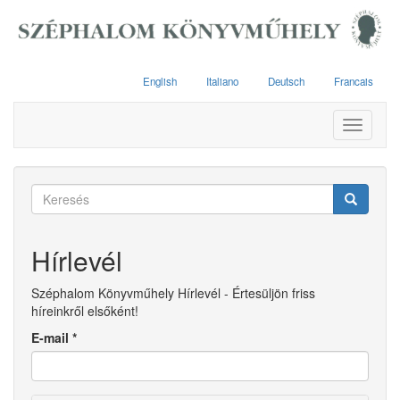
Ugrás
a
tartalomra
English
Italiano
Deutsch
Francais
Toggle
navigati
Keresés
űrlap
Keresés
Hírlevél
Széphalom Könyvműhely Hírlevél - Értesüljön friss
híreinkről elsőként!
E-mail
*