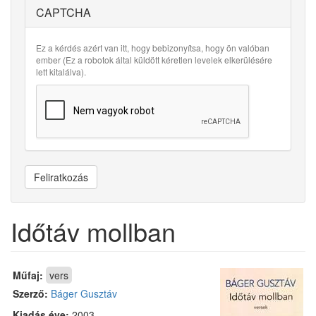
CAPTCHA
Ez a kérdés azért van itt, hogy bebizonyítsa, hogy ön valóban
ember (Ez a robotok által küldött kéretlen levelek elkerülésére
lett kitalálva).
Feliratkozás
Időtáv mollban
Műfaj:
vers
Szerző:
Báger Gusztáv
Kiadás éve:
2003