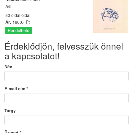
A/5
80 oldal oldal
Ár:
1600,- Ft
Rendelhető
Érdeklődjön, felvesszük önnel
a kapcsolatot!
Név
E-mail cím
*
Tárgy
Üzenet
*