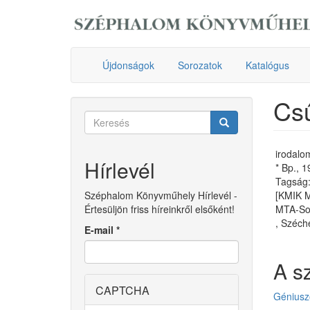
Ugrás
a
tartalomra
Újdonságok
Sorozatok
Katalógus
Csű
Keresés
űrlap
Keresés
irodalom
Hírlevél
* Bp., 
Tagság: 
Széphalom Könyvműhely Hírlevél -
[KMIK 
Értesüljön friss híreinkről elsőként!
MTA-Sor
, Széche
E-mail
*
A s
CAPTCHA
Géniuszo