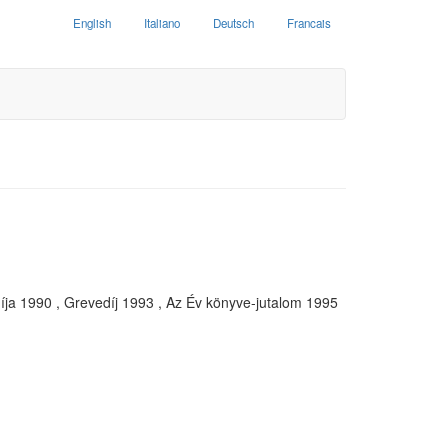
English
Italiano
Deutsch
Francais
díja 1990 , Grevedíj 1993 , Az Év könyve-jutalom 1995