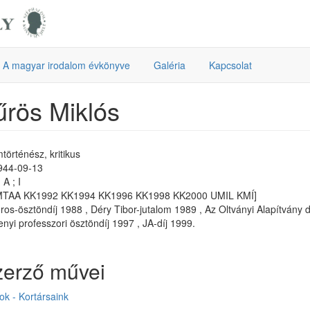
A magyar irodalom évkönyve
Galéria
Kapcsolat
rös Miklós
történész, kritikus
1944-09-13
A ; I
MTAA KK1992 KK1994 KK1996 KK1998 KK2000 UMIL KMÍ]
os-ösztöndíj 1988 , Déry Tibor-jutalom 1989 , Az Oltványi Alapítvány 
nyi professzori ösztöndíj 1997 , JA-díj 1999.
zerző művei
k - Kortársaink