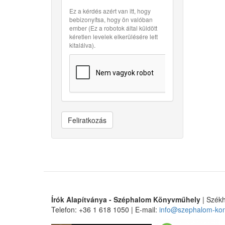
Ez a kérdés azért van itt, hogy
bebizonyítsa, hogy ön valóban
ember (Ez a robotok által küldött
kéretlen levelek elkerülésére lett
kitalálva).
Feliratkozás
Írók Alapítványa - Széphalom Könyvműhely
| Székh
Telefon: +36 1 618 1050 | E-mail:
info@szephalom-ko