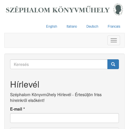
Ugrás
a
tartalomra
English
Italiano
Deutsch
Francais
Toggle
navigati
Keresés
űrlap
Keresés
Hírlevél
Széphalom Könyvműhely Hírlevél - Értesüljön friss
híreinkről elsőként!
E-mail
*