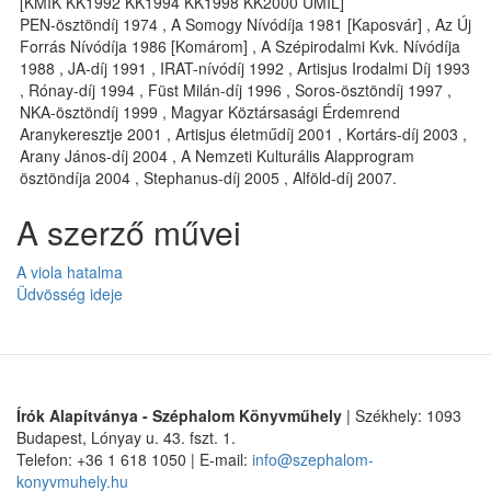
[KMIK KK1992 KK1994 KK1998 KK2000 UMIL]
PEN-ösztöndíj 1974 , A Somogy Nívódíja 1981 [Kaposvár] , Az Új
Forrás Nívódíja 1986 [Komárom] , A Szépirodalmi Kvk. Nívódíja
1988 , JA-díj 1991 , IRAT-nívódíj 1992 , Artisjus Irodalmi Díj 1993
, Rónay-díj 1994 , Füst Milán-díj 1996 , Soros-ösztöndíj 1997 ,
NKA-ösztöndíj 1999 , Magyar Köztársasági Érdemrend
Aranykeresztje 2001 , Artisjus életműdíj 2001 , Kortárs-díj 2003 ,
Arany János-díj 2004 , A Nemzeti Kulturális Alapprogram
ösztöndíja 2004 , Stephanus-díj 2005 , Alföld-díj 2007.
A szerző művei
A viola hatalma
Üdvösség ideje
Írók Alapítványa - Széphalom Könyvműhely
| Székhely: 1093
Budapest, Lónyay u. 43. fszt. 1.
Telefon: +36 1 618 1050 | E-mail:
info@szephalom-
konyvmuhely.hu