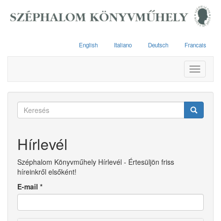
Ugrás
a
tartalomra
English
Italiano
Deutsch
Francais
Toggle
navigati
Keresés
űrlap
Keresés
Hírlevél
Széphalom Könyvműhely Hírlevél - Értesüljön friss
híreinkről elsőként!
E-mail
*