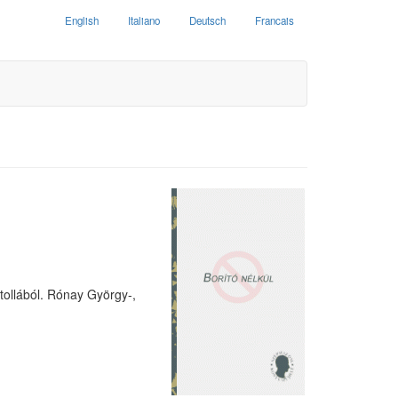
English
Italiano
Deutsch
Francais
tollából. Rónay György-,