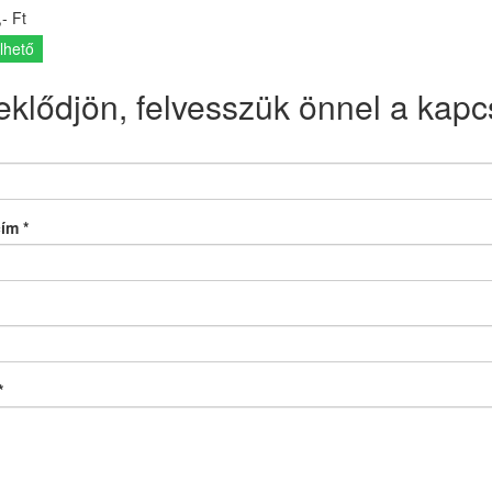
- Ft
lhető
eklődjön, felvesszük önnel a kapcs
cím
*
*