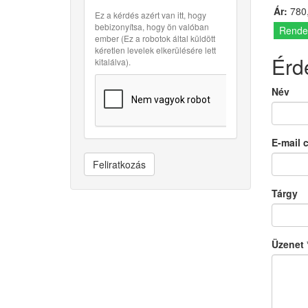
Ár:
780,
Ez a kérdés azért van itt, hogy
bebizonyítsa, hogy ön valóban
Rende
ember (Ez a robotok által küldött
kéretlen levelek elkerülésére lett
Érd
kitalálva).
Név
E-mail 
Feliratkozás
Tárgy
Üzenet