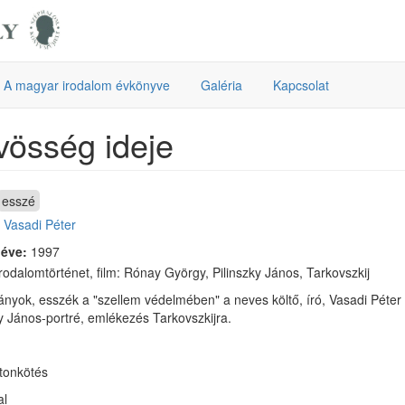
A magyar irodalom évkönyve
Galéria
Kapcsolat
össég ideje
esszé
:
Vasadi Péter
 éve:
1997
rodalomtörténet, film: Rónay György, Pilinszky János, Tarkovszkij
nyok, esszék a "szellem védelmében" a neves költő, író, Vasadi Péter 
ky János-portré, emlékezés Tarkovszkijra.
rtonkötés
al