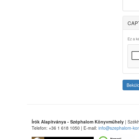
CAP
Ez a ké
Bekül
Írók Alapítványa - Széphalom Könyvműhely
| Székh
Telefon: +36 1 618 1050 | E-mail:
info@szephalom-ko