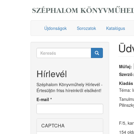
Ugrás
a
tartalomra
Újdonságok
Sorozatok
Katalógus
Üdv
Keresés
űrlap
Keresés
Műfaj:
Hírlevél
Szerző
Kiadás
Széphalom Könyvműhely Hírlevél -
Téma: I
Értesüljön friss híreinkről elsőként!
Tanulmá
E-mail
*
Pilinsz
F/5, ka
CAPTCHA
154 old