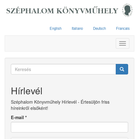
Ugrás
a
tartalomra
English
Italiano
Deutsch
Francais
Toggle
navigati
Keresés
űrlap
Keresés
Hírlevél
Széphalom Könyvműhely Hírlevél - Értesüljön friss
híreinkről elsőként!
E-mail
*