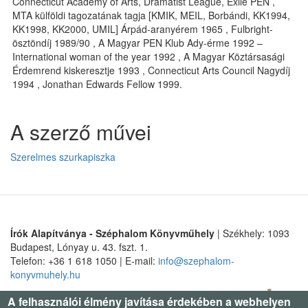
Connecticut Academy of Arts, Dramatist League, Exile PEN ,
MTA külföldi tagozatának tagja [KMIK, MEIL, Borbándi, KK1994,
KK1998, KK2000, UMIL] Árpád-aranyérem 1965 , Fulbright-
ösztöndíj 1989/90 , A Magyar PEN Klub Ady-érme 1992 –
International woman of the year 1992 , A Magyar Köztársasági
Érdemrend kiskeresztje 1993 , Connecticut Arts Council Nagydíj
1994 , Jonathan Edwards Fellow 1999.
A szerző művei
Szerelmes szurkapiszka
Írók Alapítványa - Széphalom Könyvműhely
| Székhely: 1093
Budapest, Lónyay u. 43. fszt. 1.
Telefon: +36 1 618 1050 | E-mail:
info@szephalom-
konyvmuhely.hu
A felhasználói élmény javítása érdekében a webhelyen