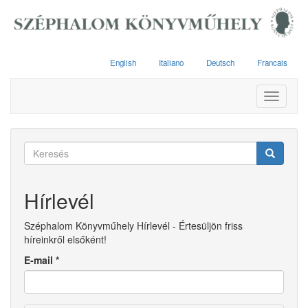
Ugrás
a
tartalomra
English
Italiano
Deutsch
Francais
Toggle
navigati
Keresés
űrlap
Keresés
Hírlevél
Széphalom Könyvműhely Hírlevél - Értesüljön friss
híreinkről elsőként!
E-mail
*