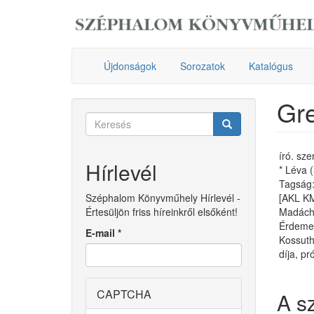
Ugrás
a
tartalomra
Újdonságok
Sorozatok
Katalógus
Gre
Keresés
űrlap
Keresés
író. sze
Hírlevél
* Léva 
Tagság:
Széphalom Könyvműhely Hírlevél -
[AKL K
Értesüljön friss híreinkről elsőként!
Madách 
Érdemes
E-mail
*
Kossuth
díja, p
CAPTCHA
A s