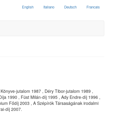
English
Italiano
Deutsch
Francais
 Könyve-jutalom 1987 , Déry Tibor-jutalom 1989 ,
ja 1990 , Füst Milán-díj 1995 , Ady Endre-díj 1996 ,
nium Fődíj 2003 , A Szépírók Társaságának irodalmi
ai-díj 2007.