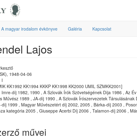
A magyar irodalom évkönyve
Galéria
Kapcsolat
ndel Lajos
rkesztő
(SK), 1948-04-06
 I
MIK KK1992 KK1994 KKKP KK1998 KK2000 UMIL SZMKK2001]
Imre-díj 1982, 1990 , A Szlovák Írók Szövetségének Díja 1986 , Az Év
 Művész 1989 , JA-díj 1990 , A Szlovák Írószervezetek Társulásának Dí
-díj 1999 , Magyar Művészetért díj 2002, 2005 , Bárka-díj 2003 , Poso
róza kategória 2005 , Giuseppe Acerbi Díj 2006 , Talamon-díj 2006 , Már
zerző művei