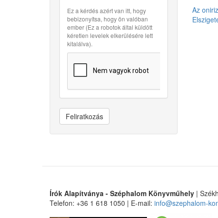
Az oniri
Ez a kérdés azért van itt, hogy
bebizonyítsa, hogy ön valóban
Elszige
ember (Ez a robotok által küldött
kéretlen levelek elkerülésére lett
kitalálva).
Feliratkozás
Írók Alapítványa - Széphalom Könyvműhely
| Székh
Telefon: +36 1 618 1050 | E-mail:
info@szephalom-ko