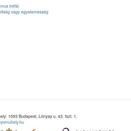
zmus tréfái
teltség vagy egyetemesség
ely: 1093 Budapest, Lónyay u. 43. fszt. 1.
nyvmuhely.hu