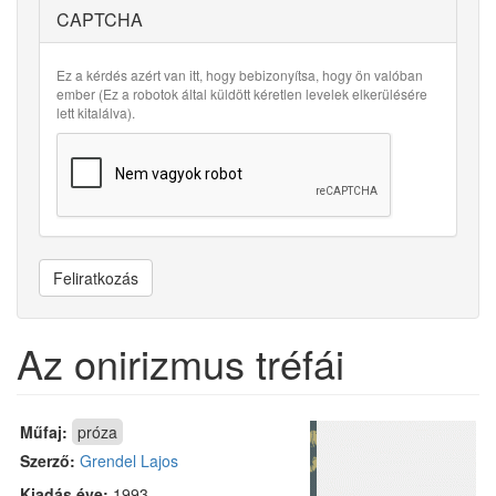
CAPTCHA
Ez a kérdés azért van itt, hogy bebizonyítsa, hogy ön valóban
ember (Ez a robotok által küldött kéretlen levelek elkerülésére
lett kitalálva).
Feliratkozás
Az onirizmus tréfái
Műfaj:
próza
Szerző:
Grendel Lajos
Kiadás éve:
1993