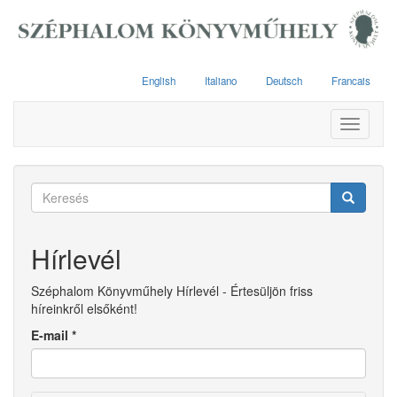
Ugrás
a
tartalomra
English
Italiano
Deutsch
Francais
Toggle
navigati
Keresés
űrlap
Keresés
Hírlevél
Széphalom Könyvműhely Hírlevél - Értesüljön friss
híreinkről elsőként!
E-mail
*