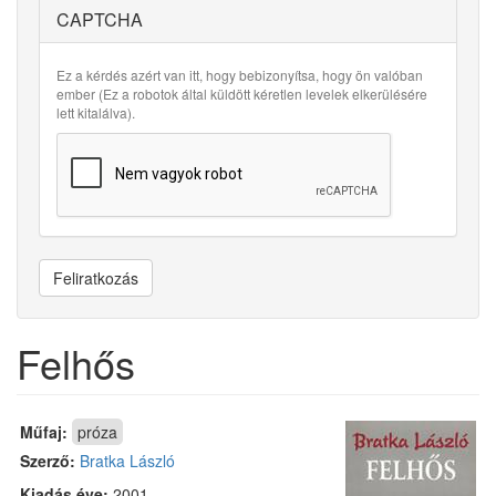
CAPTCHA
Ez a kérdés azért van itt, hogy bebizonyítsa, hogy ön valóban
ember (Ez a robotok által küldött kéretlen levelek elkerülésére
lett kitalálva).
Feliratkozás
Felhős
Műfaj:
próza
Szerző:
Bratka László
Kiadás éve:
2001