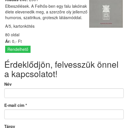
Elbeszélések. A Felhős-ben egy falu lakóinak
élete elevenedik meg, a szerzőre oly jellemző
humoros, szatirikus, groteszk látásmóddal.
A/5, kartonkötés
80 oldal
Ár:
0,- Ft
Rendelhető
Érdeklődjön, felvesszük önnel
a kapcsolatot!
Név
E-mail cím
*
Tárgy