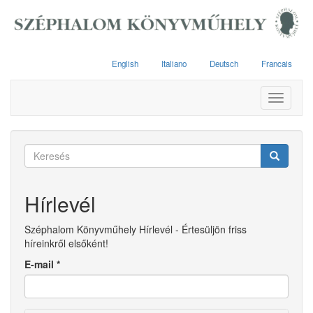
Ugrás
a
tartalomra
English
Italiano
Deutsch
Francais
Toggle
navigati
Keresés
űrlap
Keresés
Hírlevél
Széphalom Könyvműhely Hírlevél - Értesüljön friss
híreinkről elsőként!
E-mail
*