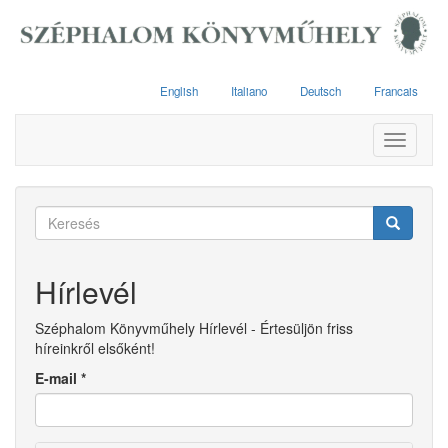
Ugrás
a
tartalomra
English
Italiano
Deutsch
Francais
Toggle
navigati
Keresés
űrlap
Keresés
Hírlevél
Széphalom Könyvműhely Hírlevél - Értesüljön friss
híreinkről elsőként!
E-mail
*