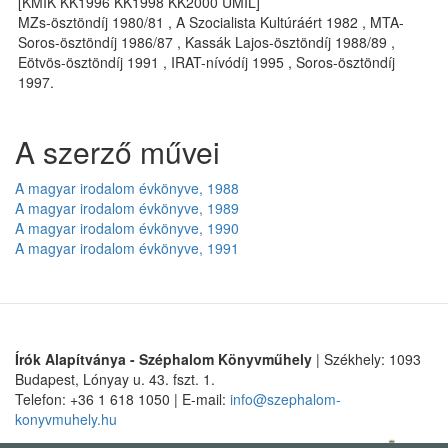
[KMIK KK1996 KK1998 KK2000 UMIL]
MZs-ösztöndíj 1980/81 , A Szocialista Kultúráért 1982 , MTA-
Soros-ösztöndíj 1986/87 , Kassák Lajos-ösztöndíj 1988/89 ,
Eötvös-ösztöndíj 1991 , IRAT-nívódíj 1995 , Soros-ösztöndíj
1997.
A szerző művei
A magyar irodalom évkönyve, 1988
A magyar irodalom évkönyve, 1989
A magyar irodalom évkönyve, 1990
A magyar irodalom évkönyve, 1991
Írók Alapítványa - Széphalom Könyvműhely
| Székhely: 1093
Budapest, Lónyay u. 43. fszt. 1.
Telefon: +36 1 618 1050 | E-mail:
info@szephalom-
konyvmuhely.hu