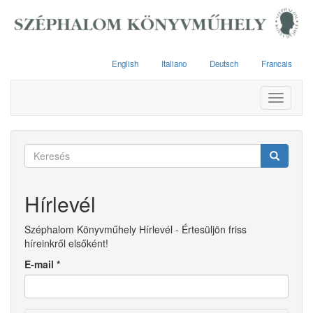
Ugrás
a
tartalomra
English
Italiano
Deutsch
Francais
Toggle
navigati
Keresés
űrlap
Keresés
Hírlevél
Széphalom Könyvműhely Hírlevél - Értesüljön friss
híreinkről elsőként!
E-mail
*