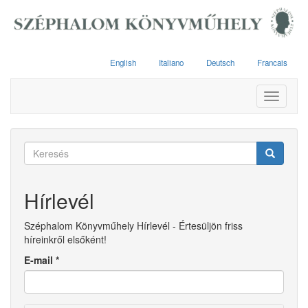
Ugrás
a
tartalomra
English
Italiano
Deutsch
Francais
Toggle
navigati
Keresés
űrlap
Keresés
Hírlevél
Széphalom Könyvműhely Hírlevél - Értesüljön friss
híreinkről elsőként!
E-mail
*