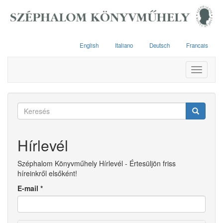
Ugrás
a
tartalomra
English
Italiano
Deutsch
Francais
Toggle
navigati
Keresés
űrlap
Keresés
Hírlevél
Széphalom Könyvműhely Hírlevél - Értesüljön friss
híreinkről elsőként!
E-mail
*