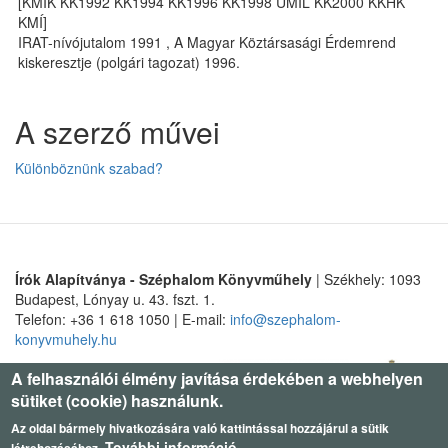
[KMIK KK1992 KK1994 KK1996 KK1998 UMIL KK2000 KKHK
KMÍ]
IRAT-nívójutalom 1991 , A Magyar Köztársasági Érdemrend
kiskeresztje (polgári tagozat) 1996.
A szerző művei
Különböznünk szabad?
Írók Alapítványa - Széphalom Könyvműhely
| Székhely: 1093
Budapest, Lónyay u. 43. fszt. 1.
Telefon: +36 1 618 1050 | E-mail:
info@szephalom-
konyvmuhely.hu
A felhasználói élmény javítása érdekében a webhelyen
sütiket (cookie) használunk.
Az oldal bármely hivatkozására való kattintással hozzájárul a sütik
További információ