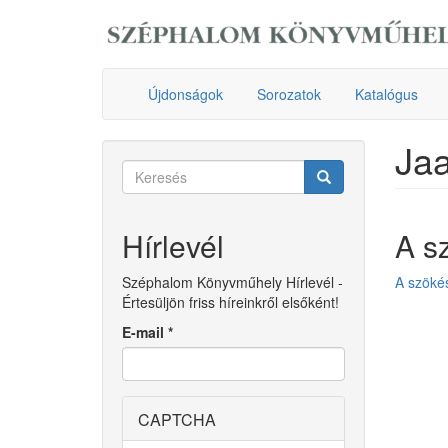
Ugrás
a
tartalomra
Újdonságok
Sorozatok
Katalógus
Ja
Keresés
űrlap
Keresés
Hírlevél
A s
Széphalom Könyvműhely Hírlevél -
A szöké
Értesüljön friss híreinkről elsőként!
E-mail
*
CAPTCHA