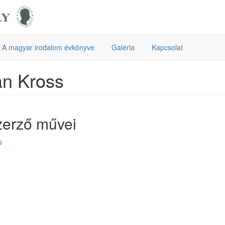
A magyar irodalom évkönyve
Galéria
Kapcsolat
an Kross
zerző művei
s