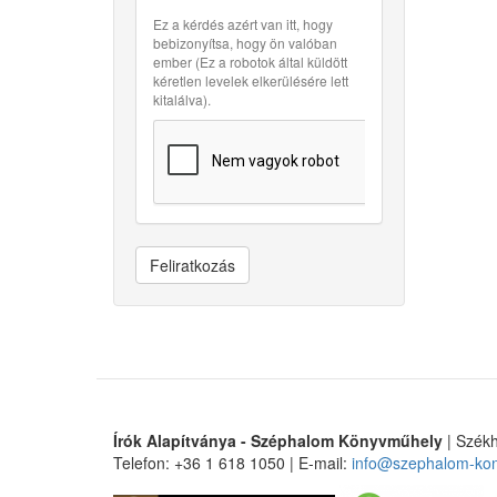
Ez a kérdés azért van itt, hogy
bebizonyítsa, hogy ön valóban
ember (Ez a robotok által küldött
kéretlen levelek elkerülésére lett
kitalálva).
Feliratkozás
Írók Alapítványa - Széphalom Könyvműhely
| Székh
Telefon: +36 1 618 1050 | E-mail:
info@szephalom-ko