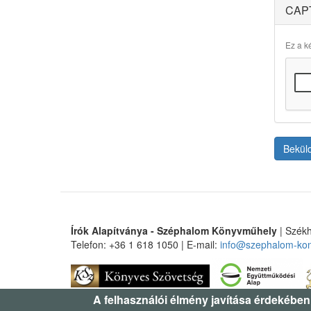
CAP
Ez a ké
Bekül
Írók Alapítványa - Széphalom Könyvműhely
| Székh
Telefon: +36 1 618 1050 | E-mail:
info@szephalom-ko
A felhasználói élmény javítása érdekében