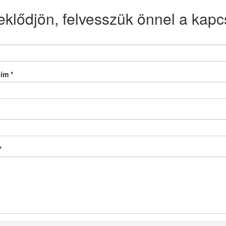
eklődjön, felvesszük önnel a kapcs
cím
*
*