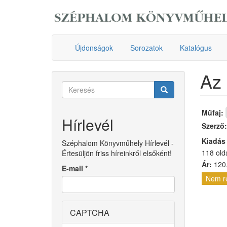
Ugrás
a
tartalomra
Újdonságok
Sorozatok
Katalógus
Az 
Keresés
űrlap
Keresés
Műfaj:
Hírlevél
Szerző
Kiadás
Széphalom Könyvműhely Hírlevél -
118 old
Értesüljön friss híreinkről elsőként!
Ár:
120,
E-mail
*
Nem r
CAPTCHA