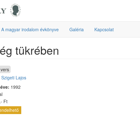
A magyar irodalom évkönyve
Galéria
Kapcsolat
ég tükrében
vers
:
Szigeti Lajos
 éve:
1992
al
- Ft
endelhető