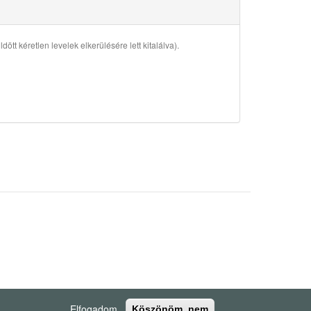
ött kéretlen levelek elkerülésére lett kitalálva).
Elfogadom
Köszönöm, nem