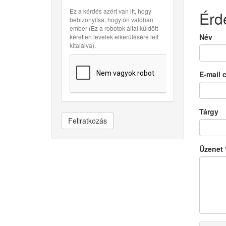
Ez a kérdés azért van itt, hogy
Érd
bebizonyítsa, hogy ön valóban
ember (Ez a robotok által küldött
Név
kéretlen levelek elkerülésére lett
kitalálva).
E-mail 
Tárgy
Feliratkozás
Üzenet