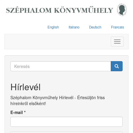
Ugrás
a
tartalomra
English
Italiano
Deutsch
Francais
Toggle
navigati
Keresés
űrlap
Keresés
Hírlevél
Széphalom Könyvműhely Hírlevél - Értesüljön friss
híreinkről elsőként!
E-mail
*