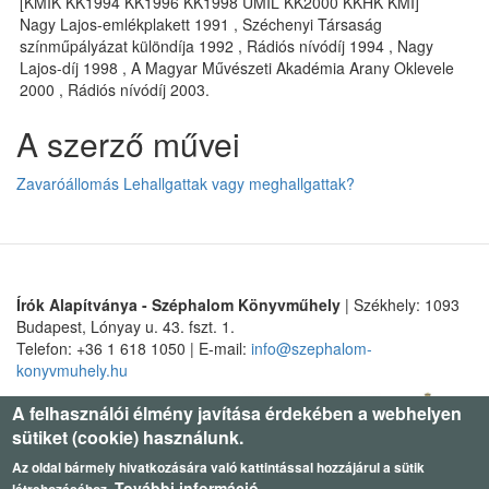
[KMIK KK1994 KK1996 KK1998 UMIL KK2000 KKHK KMÍ]
Nagy Lajos-emlékplakett 1991 , Széchenyi Társaság
színműpályázat különdíja 1992 , Rádiós nívódíj 1994 , Nagy
Lajos-díj 1998 , A Magyar Művészeti Akadémia Arany Oklevele
2000 , Rádiós nívódíj 2003.
A szerző művei
Zavaróállomás Lehallgattak vagy meghallgattak?
Írók Alapítványa - Széphalom Könyvműhely
| Székhely: 1093
Budapest, Lónyay u. 43. fszt. 1.
Telefon: +36 1 618 1050 | E-mail:
info@szephalom-
konyvmuhely.hu
A felhasználói élmény javítása érdekében a webhelyen
sütiket (cookie) használunk.
Az oldal bármely hivatkozására való kattintással hozzájárul a sütik
További információ