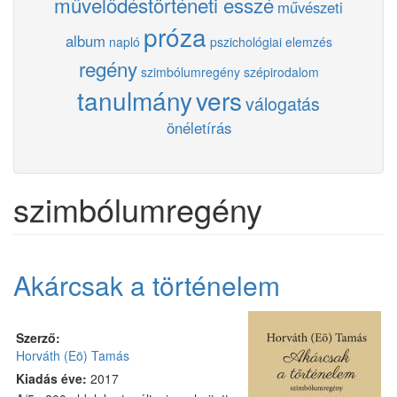
művelődéstörténeti esszé
művészeti
próza
album
napló
pszichológiai elemzés
regény
szimbólumregény
szépirodalom
tanulmány
vers
válogatás
önéletírás
szimbólumregény
Akárcsak a történelem
Szerző:
Horváth (Eö) Tamás
Kiadás éve:
2017