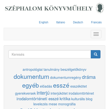
Ugrás
a
tartalomra
English
Italiano
Deutsch
Francais
Toggle
navigati
Keresés
űrlap
Keresés
antropológiai tanulmány
beszélgetőkönyv
dokumentum
dráma
dokumentumregény
egyéb
esszé
előadás
esszékötet
interjú
gyerekversek
interjúkötet
irodalomtörténet
irodalomtörténeti esszé
kritika
kulturális blog
levelezés
mese
monográfia