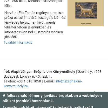
A/5, 200 oldal, kartonált, visszahajtott
füllel.
Horváth (Eö) Tamás regénye a realista
próza és sci-fi határát feszegeti: időn és
tényleges helyszínen kívül, mégis
felismerhetően jelenünkben és
látóhatárunkon belüli, ismerős vidéken
játszódik.
További információ
Akárcsak
a
történelem
tartalommal
kapcsolatosan
Írók Alapítványa - Széphalom Könyvműhely
| Székhely: 1093
Budapest, Lónyay u. 43. fszt. 1.
Telefon: +36 1 618 1050 | E-mail:
info@szephalom-
konyvmuhely.hu
A felhasználói élmény javítása érdekében a webhelyen
sütiket (cookie) használunk.
Az oldal bármely hivatkozására való kattintással hozzájárul a sütik