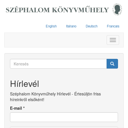
Ugrás
a
tartalomra
English
Italiano
Deutsch
Francais
Toggle
navigati
Keresés
űrlap
Keresés
Hírlevél
Széphalom Könyvműhely Hírlevél - Értesüljön friss
híreinkről elsőként!
E-mail
*