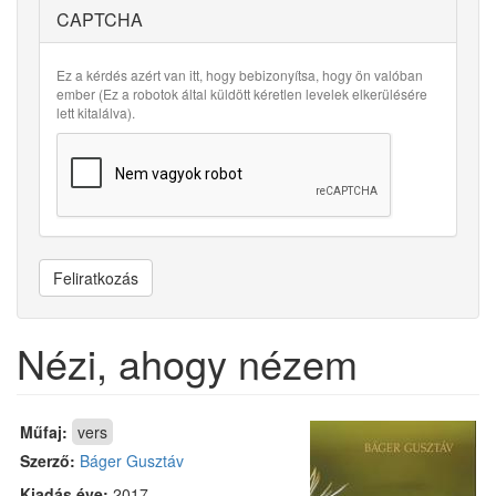
CAPTCHA
Ez a kérdés azért van itt, hogy bebizonyítsa, hogy ön valóban
ember (Ez a robotok által küldött kéretlen levelek elkerülésére
lett kitalálva).
Feliratkozás
Nézi, ahogy nézem
Műfaj:
vers
Szerző:
Báger Gusztáv
Kiadás éve:
2017