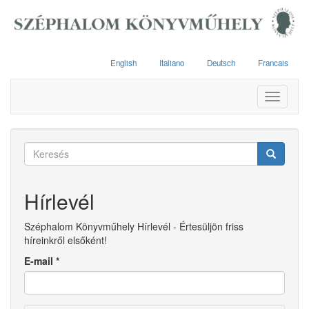
Ugrás
a
tartalomra
English
Italiano
Deutsch
Francais
Toggle
navigati
Keresés
űrlap
Keresés
Hírlevél
Széphalom Könyvműhely Hírlevél - Értesüljön friss
híreinkről elsőként!
E-mail
*