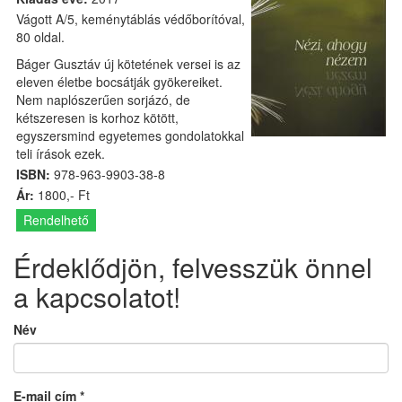
Vágott A/5, keménytáblás védőborítóval,
80 oldal.
Báger Gusztáv új kötetének versei is az
eleven életbe bocsátják gyökereiket.
Nem naplószerűen sorjázó, de
kétszeresen is korhoz kötött,
egyszersmind egyetemes gondolatokkal
teli írások ezek.
ISBN:
978-963-9903-38-8
Ár:
1800,- Ft
Rendelhető
Érdeklődjön, felvesszük önnel
a kapcsolatot!
Név
E-mail cím
*