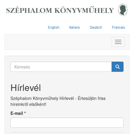
Ugrás
a
tartalomra
English
Italiano
Deutsch
Francais
Toggle
navigati
Keresés
űrlap
Keresés
Hírlevél
Széphalom Könyvműhely Hírlevél - Értesüljön friss
híreinkről elsőként!
E-mail
*