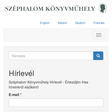
Ugrás
a
tartalomra
English
Italiano
Deutsch
Francais
Toggle
navigati
Keresés
űrlap
Keresés
Hírlevél
Széphalom Könyvműhely Hírlevél - Értesüljön friss
híreinkről elsőként!
E-mail
*