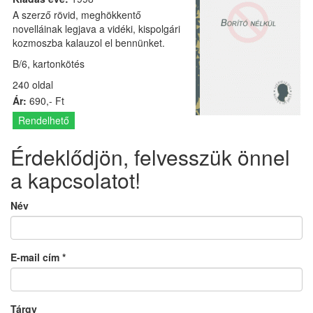
A szerző rövid, meghökkentő
novelláinak legjava a vidéki, kispolgári
kozmoszba kalauzol el bennünket.
B/6, kartonkötés
240 oldal
Ár:
690,- Ft
Rendelhető
Érdeklődjön, felvesszük önnel
a kapcsolatot!
Név
E-mail cím
*
Tárgy