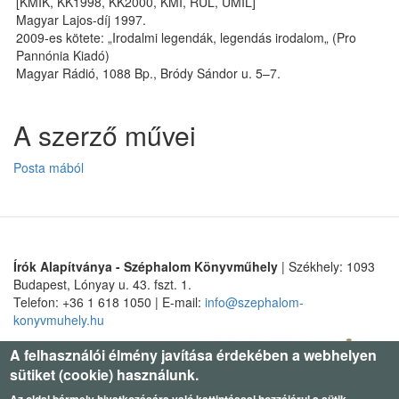
[KMIK, KK1998, KK2000, KMÍ, RÚL, UMIL]
Magyar Lajos-díj 1997.
2009-es kötete: „Irodalmi legendák, legendás irodalom„ (Pro
Pannónia Kiadó)
Ma­gyar Rá­dió, 1088 Bp., Bródy Sán­dor u. 5–7.
A szerző művei
Posta mából
Írók Alapítványa - Széphalom Könyvműhely
| Székhely: 1093
Budapest, Lónyay u. 43. fszt. 1.
Telefon: +36 1 618 1050 | E-mail:
info@szephalom-
konyvmuhely.hu
A felhasználói élmény javítása érdekében a webhelyen
sütiket (cookie) használunk.