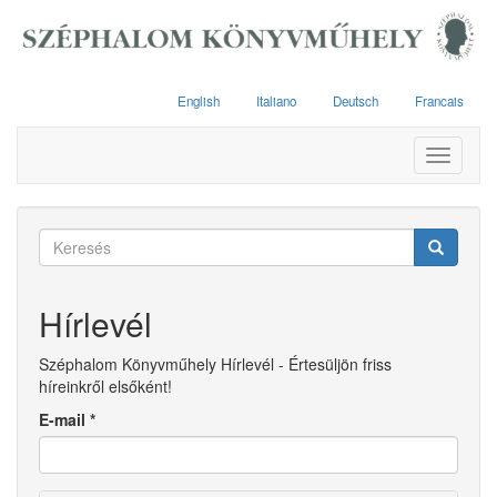
Ugrás
a
tartalomra
English
Italiano
Deutsch
Francais
Toggle
navigati
Keresés
űrlap
Keresés
Hírlevél
Széphalom Könyvműhely Hírlevél - Értesüljön friss
híreinkről elsőként!
E-mail
*