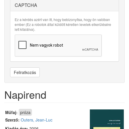
CAPTCHA
Ez a kérdés azért van itt, hogy bebizonyítsa, hogy ön valóban
ember (Ez a robotok által küldött kéretlen levelek elkerülésére
lett kitalálva).
Feliratkozás
Napirend
Műfaj:
próza
Szerző:
Outers, Jean-Luc
Kiadás éve:
2006