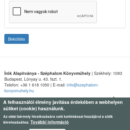
Beküldés
Írók Alapítványa - Széphalom Könyvműhely
| Székhely: 1093
Budapest, Lónyay u. 43. fszt. 1.
Telefon: +36 1 618 1050 | E-mail:
info@szephalom-
konyvmuhely.hu
A felhasználói élmény javítása érdekében a webhelyen
sütiket (cookie) használunk.
Az oldal bármely hivatkozására való kattintással hozzájárul a sütik
További információ
létrehozásához.