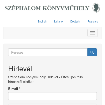
Ugrás
a
tartalomra
English
Italiano
Deutsch
Francais
Toggle
navigati
Keresés
űrlap
Keresés
Hírlevél
Széphalom Könyvműhely Hírlevél - Értesüljön friss
híreinkről elsőként!
E-mail
*