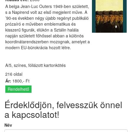
A belga Jean-Luc Outers 1949-ben született,
s a Napirend volt az első megjelent műve. A
’90-es években négy újabb regényt publikáló
prózaíró e művében emblematikus és
kisszerű figurák, élükön a Sztálin halála
napján született főhőssel abban a különös
koordinátarendszerben mozognak, amelyet a
modern EU-bürokrácia hozott létre.
A/5, színes, fóliázott kartonkötés
216 oldal
Ár:
1800,- Ft
Rendelhető
Érdeklődjön, felvesszük önnel
a kapcsolatot!
Név