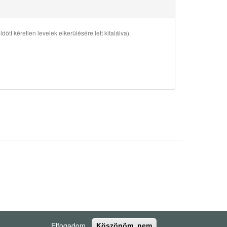
ött kéretlen levelek elkerülésére lett kitalálva).
Elfogadom
Köszönöm, nem