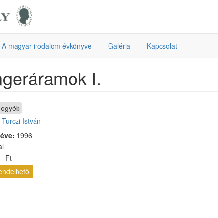
A magyar irodalom évkönyve
Galéria
Kapcsolat
geráramok I.
egyéb
:
Turczi István
 éve:
1996
al
- Ft
endelhető