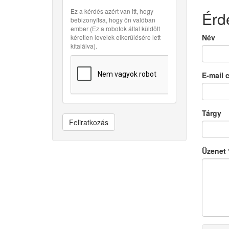
Ez a kérdés azért van itt, hogy
Érd
bebizonyítsa, hogy ön valóban
ember (Ez a robotok által küldött
Név
kéretlen levelek elkerülésére lett
kitalálva).
E-mail 
Tárgy
Feliratkozás
Üzenet