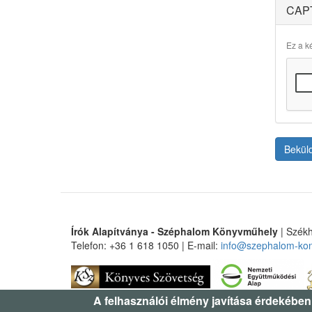
CAP
Ez a ké
Bekül
Írók Alapítványa - Széphalom Könyvműhely
| Székh
Telefon: +36 1 618 1050 | E-mail:
info@szephalom-ko
A felhasználói élmény javítása érdekében