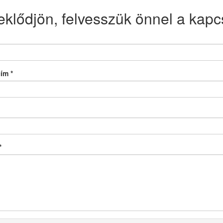
eklődjön, felvesszük önnel a kapcs
cím
*
*