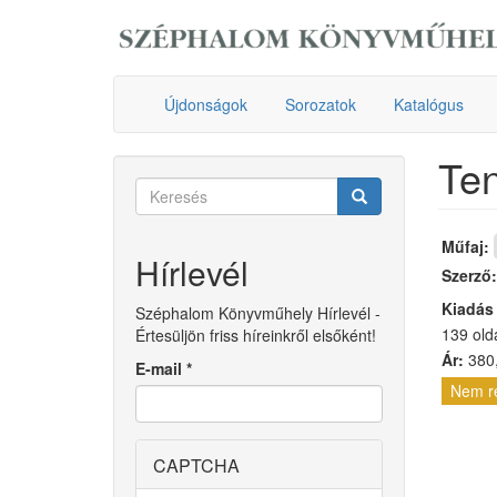
Ugrás
a
tartalomra
Újdonságok
Sorozatok
Katalógus
Ten
Keresés
űrlap
Keresés
Műfaj:
Hírlevél
Szerző
Kiadás
Széphalom Könyvműhely Hírlevél -
139 old
Értesüljön friss híreinkről elsőként!
Ár:
380,
E-mail
*
Nem r
CAPTCHA