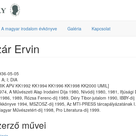
A magyar irodalom évkönyve
Galéria
Kapcsolat
ár Ervin
1936-05-05
A; I; DIA
MIK APV KK1992 KK1994 KK1996 KK1998 KK2000 UMIL]
1974, A Művészeti Alap Irodalmi Díja 1980, Nívódíj 1980, 1981, Ifjúság
 1986, 1989, Rózsa Ferenc-díj 1989, Déry Tibor-jutalom 1990, IBBY-díj
könyve 1994, MSZOSZ-díj 1995, Az MTI-PRESS tárcapályázatának I. d
agyar Művészetért-díj 1998, Pro Literatura-díj 1999.
zerző művei