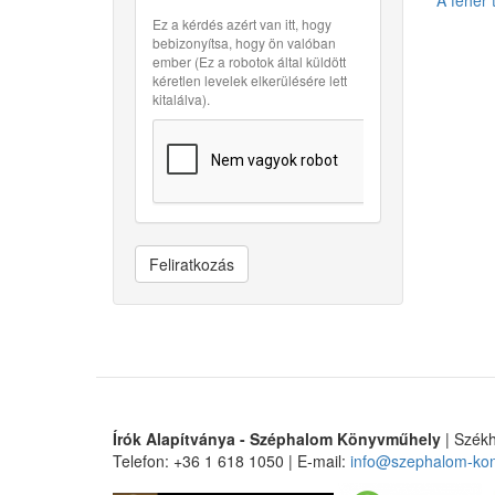
A fehér t
Ez a kérdés azért van itt, hogy
bebizonyítsa, hogy ön valóban
ember (Ez a robotok által küldött
kéretlen levelek elkerülésére lett
kitalálva).
Feliratkozás
Írók Alapítványa - Széphalom Könyvműhely
| Székh
Telefon: +36 1 618 1050 | E-mail:
info@szephalom-ko