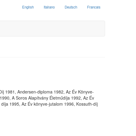
English
Italiano
Deutsch
Francais
i Díj 1981, Andersen-diploma 1982, Az Év Könyve-
 1990, A Soros Alapítvány Életműdíja 1992, Az Év
íja 1995, Az Év könyve-jutalom 1996, Kossuth-díj