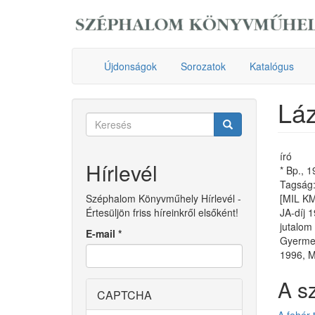
Ugrás
a
tartalomra
Újdonságok
Sorozatok
Katalógus
Láz
Keresés
űrlap
Keresés
író
Hírlevél
* Bp., 
Tagság: 
Széphalom Könyvműhely Hírlevél -
[MIL K
Értesüljön friss híreinkről elsőként!
JA-díj 
jutalom
E-mail
*
Gyermek
1996, M
A s
CAPTCHA